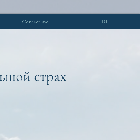
Contact me
DE
льшой страх