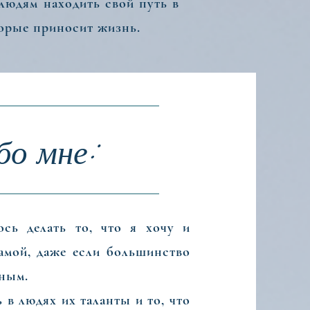
людям находить свой путь в
торые приносит жизнь.
бо мне:
ь делать то, что я хочу и
амой, даже если большинство
ьным.
ногого достичь, когда
в людях их таланты и то, что
равится помогать людям