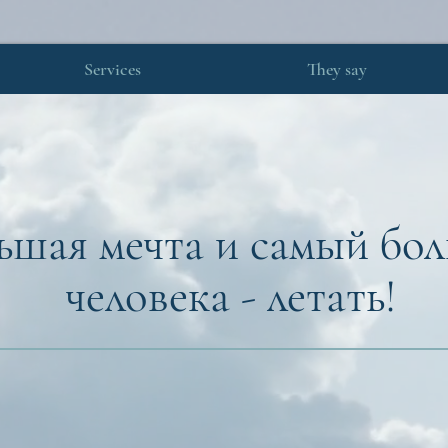
Services
They say
ьшая мечта и самый бо
человека - летать!