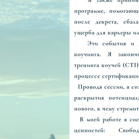
Я также принимала
программе, помогающ
после декрета, сбал
ущерба для карьеры и
Эти события и мы
коучинга. Я законч
тренинга коучей (CTI)
процессе сертификаци
Проводя сессии, я со
раскрытия потенциал
нового, к чему стремит
В моей работе я сое
ценностей: Свобод