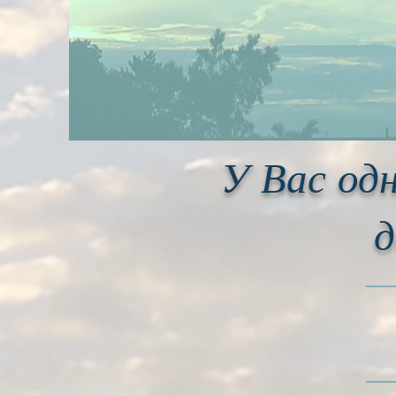
У Вас од
д