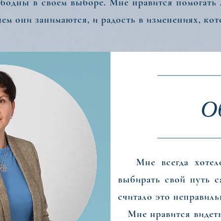
ободны в своем выборе. Мне нравится помогать 
 чем они занимаются, и радость в изменениях, ко
О
Здравствуйте!
Мне всегда хотелос
выбирать свой путь с
считало это неправил
адают потрясающими способностями и могут м
Мне нравится видеть 
орое любят, и свободны в своем выборе. Мне н