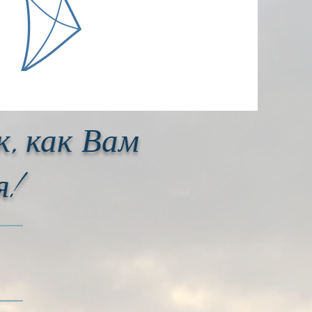
, как Вам
я!