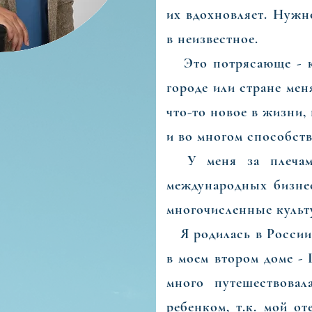
их вдохновляет. Нужн
изни, удовольствие в том, чем они занимаются, 
в неизвестное.
нь.
Это потрясающе - ка
городе или стране меня
что-то новое в жизни
и во многом способств
У меня за плечами
международных бизнес
многочисленные культ
Я родилась в России,
в моем втором доме - 
много путешествовал
ребенком, т.к. мой о