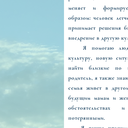
меняет и формируе
образом: человек легч
принимает решения б
внедрение в другую кул
Я помогаю людям
культуру, новую ситу
найти близкие по и
родитель, я также знаю
семья живет в друго
будущим мамам и же
обстоятельствах
потерянными.