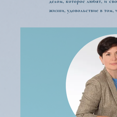
делом, которое любят, и св
жизни, удовольствие в том,
Привет!
Я верю, что люди обл
занимаются делом, кот