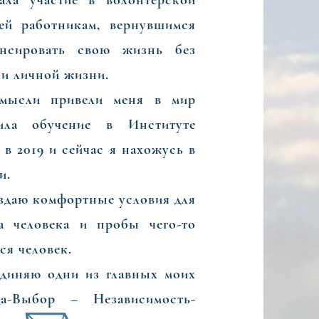
 участие в волонтерской
ей работникам, вернувшимся
ансировать свою жизнь без
ли личной жизни.
сли привели меня в мир
ила обучение в Институте
 в 2019 и сейчас я нахожусь в
и.
здаю комфортные условия для
а человека и пробы чего-то
ся человек.
диняю одни из главных моих
а-Выбор – Независимость-