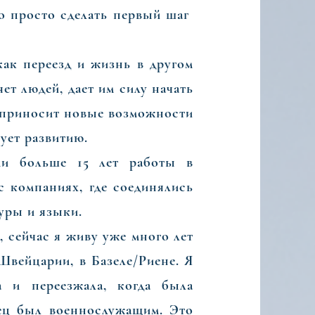
о просто сделать первый шаг
и радость в изменениях,
к переезд и жизнь в другом
ет людей, дает им силу начать
, приносит новые возможности
ует развитию.
 больше 15 лет работы в
 компаниях, где соединялись
уры и языки.
 сейчас я живу уже много лет
Швейцарии, в Базеле/Риене. Я
а и переезжала, когда была
тец был военнослужащим. Это