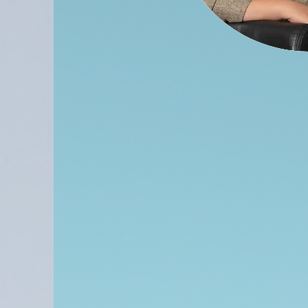
находить свой путь в ж
которые приносит жиз